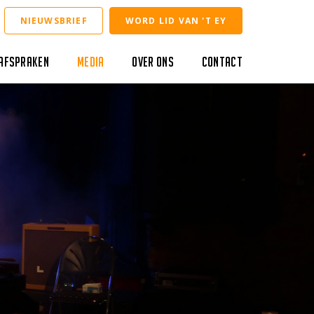
NIEUWSBRIEF
WORD LID VAN 'T EY
Afspraken
Media
Over ons
Contact