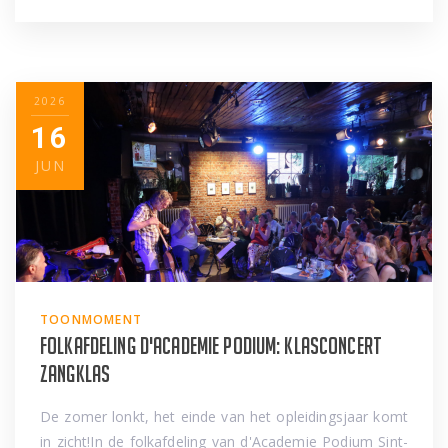
2026
16
JUN
TOONMOMENT
Folkafdeling d'Academie Podium: klasconcert
zangklas
De zomer lonkt, het einde van het opleidingsjaar komt
in zicht!In de folkafdeling van d'Academie Podium Sint-