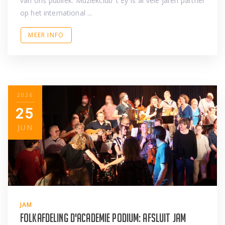
van ons publiek. Muziekclub ’t Ey is al vele jaren partner
op het international ...
MEER INFO
2026
25
JUN
JAM
Folkafdeling d'Academie Podium: afsluit jam