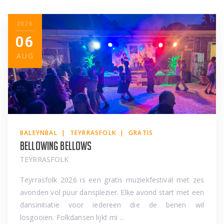
2026
06
AUG
BALEYNBAL | TEYRRASFOLK | GRATIS
Bellowing Bellows
TEYRRASFOLK
Teyrrasfolk 2026 is een gratis muziekfestival met zes
avonden vol puur dansplezier. Elke avond start met een
dansinitiatie voor iedereen die de benen wil
losgooien. Folkdansen lijkt mi ...