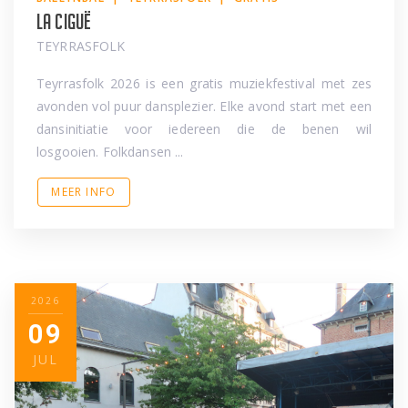
La Ciguë
TEYRRASFOLK
Teyrrasfolk 2026 is een gratis muziekfestival met zes
avonden vol puur dansplezier. Elke avond start met een
dansinitiatie voor iedereen die de benen wil
losgooien. Folkdansen ...
MEER INFO
2026
09
JUL