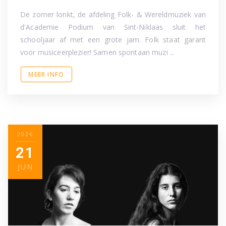
De zomer lonkt, de afdeling Folk- & Wereldmuziek van
d'Academie Podium van Sint-Niklaas sluit het
schooljaar af met een grote jam. Folk staat garant
voor musiceerplezier! Samen spontaan muzi ...
MEER INFO
2026
21
JUN