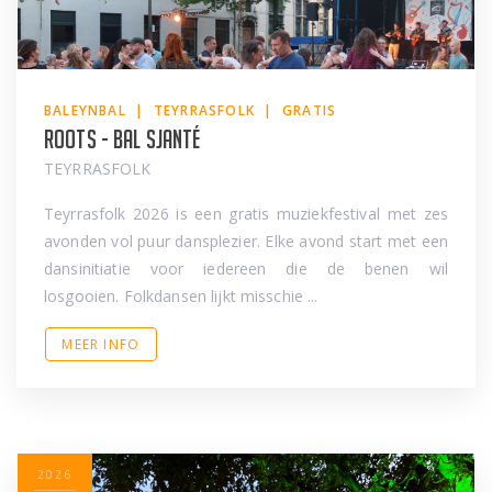
BALEYNBAL | TEYRRASFOLK | GRATIS
Roots - Bal Sjanté
TEYRRASFOLK
Teyrrasfolk 2026 is een gratis muziekfestival met zes
avonden vol puur dansplezier. Elke avond start met een
dansinitiatie voor iedereen die de benen wil
losgooien. Folkdansen lijkt misschie ...
MEER INFO
2026