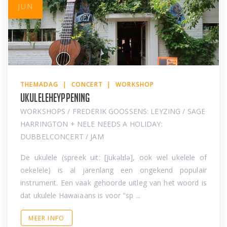
JUN
THEMADAG | CONCERT | WORKSHOP
Ukuleleheyppening
WORKSHOPS / FREDERIK GOOSSENS: LEYZING / SAGE
HARRINGTON + NELE NEEDS A HOLIDAY:
DUBBELCONCERT / JAM
De ukulele (spreek uit: [jukəlɪlə], ook wel ukelele of
oekelele) is al jarenlang een ongekend populair
instrument. Een vaak gehoorde uitleg van het woord is
dat ukulele Hawaïaans is voor "sp ...
MEER INFO