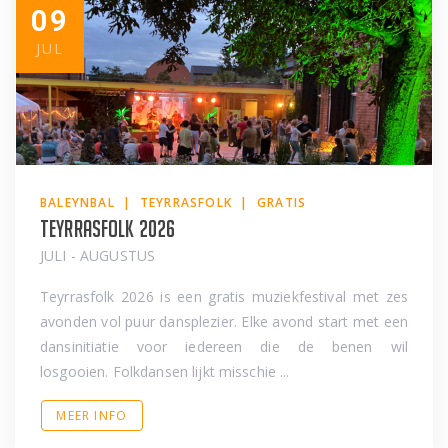
09
JUL
BALEYNBAL | TEYRRASFOLK | GRATIS
Teyrrasfolk 2026
JULI - AUGUSTUS
Teyrrasfolk 2026 is een gratis muziekfestival met zes
avonden vol puur dansplezier. Elke avond start met een
dansinitiatie voor iedereen die de benen wil
losgooien. Folkdansen lijkt misschie ...
MEER INFO