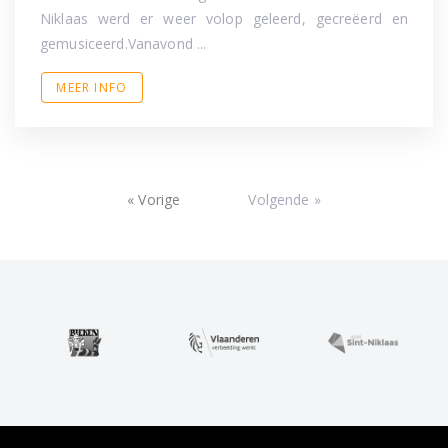
Niklaas werd er weer volop geleerd, gecreëerd en
gemusiceerd.Vanavond ...
MEER INFO
« Vorige
Volgende »