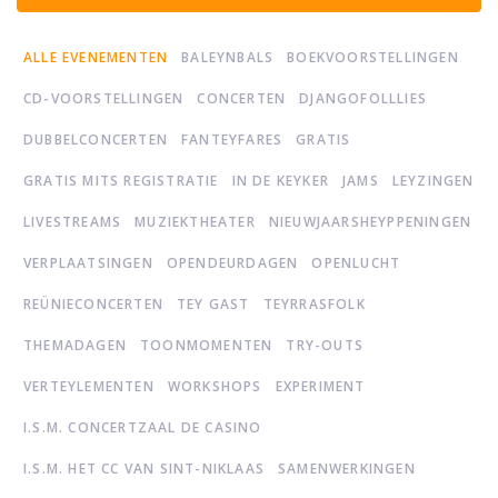
ALLE EVENEMENTEN
BALEYNBALS
BOEKVOORSTELLINGEN
CD-VOORSTELLINGEN
CONCERTEN
DJANGOFOLLLIES
DUBBELCONCERTEN
FANTEYFARES
GRATIS
GRATIS MITS REGISTRATIE
IN DE KEYKER
JAMS
LEYZINGEN
LIVESTREAMS
MUZIEKTHEATER
NIEUWJAARSHEYPPENINGEN
VERPLAATSINGEN
OPENDEURDAGEN
OPENLUCHT
REÜNIECONCERTEN
TEY GAST
TEYRRASFOLK
THEMADAGEN
TOONMOMENTEN
TRY-OUTS
VERTEYLEMENTEN
WORKSHOPS
EXPERIMENT
I.S.M. CONCERTZAAL DE CASINO
I.S.M. HET CC VAN SINT-NIKLAAS
SAMENWERKINGEN