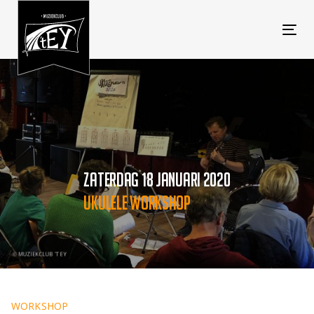
Tog
navi
ZATERDAG 18 JANUARI 2020
UKULELE WORKSHOP
WORKSHOP