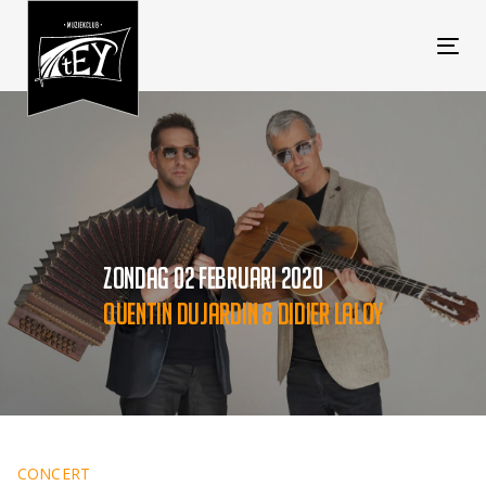
Tog
navi
ZONDAG 02 FEBRUARI 2020
QUENTIN DUJARDIN & DIDIER LALOY
CONCERT