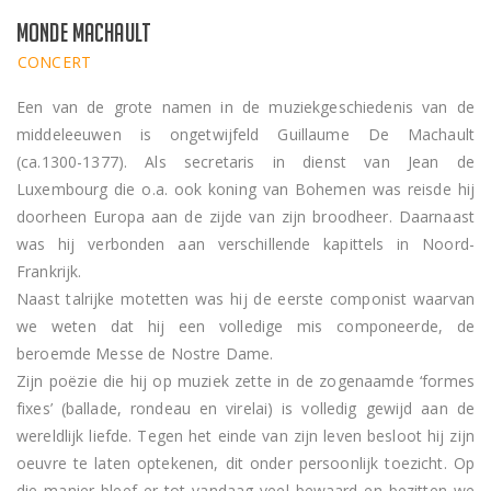
Monde Machault
CONCERT
Een van de grote namen in de muziekgeschiedenis van de
middeleeuwen is ongetwijfeld Guillaume De Machault
(ca.1300-1377). Als secretaris in dienst van Jean de
Luxembourg die o.a. ook koning van Bohemen was reisde hij
doorheen Europa aan de zijde van zijn broodheer. Daarnaast
was hij verbonden aan verschillende kapittels in Noord-
Frankrijk.
Naast talrijke motetten was hij de eerste componist waarvan
we weten dat hij een volledige mis componeerde, de
beroemde Messe de Nostre Dame.
Zijn poëzie die hij op muziek zette in de zogenaamde ‘formes
fixes’ (ballade, rondeau en virelai) is volledig gewijd aan de
wereldlijk liefde. Tegen het einde van zijn leven besloot hij zijn
oeuvre te laten optekenen, dit onder persoonlijk toezicht. Op
die manier bleef er tot vandaag veel bewaard en bezitten we