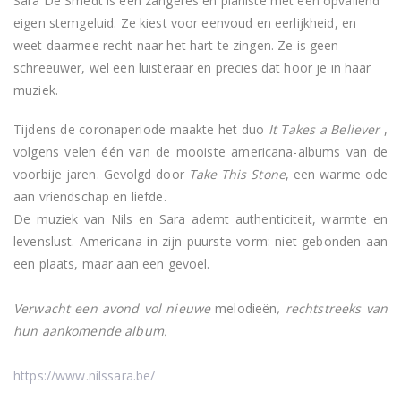
Sara De Smedt is een zangeres en pianiste met een opvallend
eigen stemgeluid. Ze kiest voor eenvoud en eerlijkheid, en
weet daarmee recht naar het hart te zingen. Ze is geen
schreeuwer, wel een luisteraar en precies dat hoor je in haar
muziek.
Tijdens de coronaperiode maakte het duo
It Takes a Believer
,
volgens velen één van de mooiste americana-albums van de
voorbije jaren. Gevolgd door
Take This Stone
, een warme ode
aan vriendschap en liefde.
De muziek van Nils en Sara ademt authenticiteit, warmte en
levenslust. Americana in zijn puurste vorm: niet gebonden aan
een plaats, maar aan een gevoel.
Verwacht een avond vol nieuwe
melodieën
, rechtstreeks van
hun aankomende album.
https://www.nilssara.be/