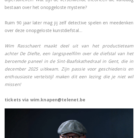
bestaan over het onopgeloste mysterie?
Ruim 90 jaar later mag jij zelf detective spelen en meedenken
over deze onopgeloste kunstdiefstal…
Wim Rasschaert maakt deel uit van het productieteam
achter De Diefte, een langspeelfilm over de diefstal van het
beroemde paneel in de Sint-Baafskathedraal in Gent, die in
december 2025 uitkwam. Zijn passie voor geschiedenis en
enthousiaste vertelstijl maken dit een lezing die je niet wil
missen!
tickets via wim.knapen@telenet.be