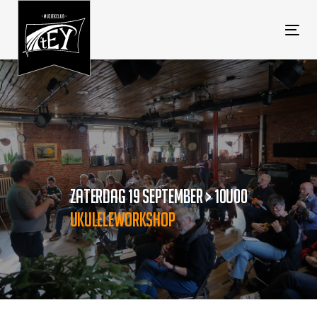
Tog
navi
ZATERDAG 19 SEPTEMBER > 10U00
ZATERDAG 19 SEPTEMBER > 10U00
UKULELEWORKSHOP
UKULELEWORKSHOP