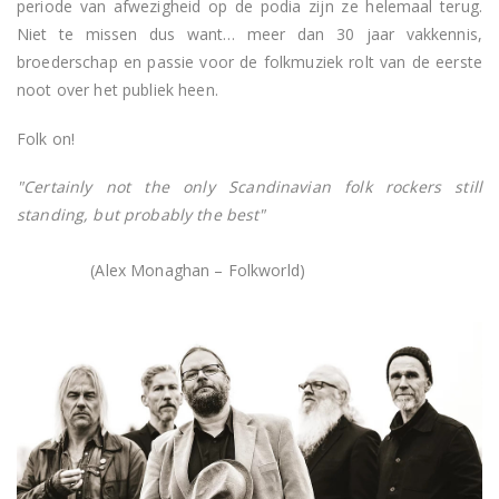
periode van afwezigheid op de podia zijn ze helemaal terug.
Niet te missen dus want… meer dan 30 jaar vakkennis,
broederschap en passie voor de folkmuziek rolt van de eerste
noot over het publiek heen.
Folk on!
"Certainly not the only Scandinavian folk rockers still
standing, but probably the best"
(Alex Monaghan – Folkworld)