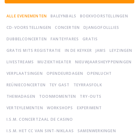
ALLE EVENEMENTEN
BALEYNBALS
BOEKVOORSTELLINGEN
CD-VOORSTELLINGEN
CONCERTEN
DJANGOFOLLLIES
DUBBELCONCERTEN
FANTEYFARES
GRATIS
GRATIS MITS REGISTRATIE
IN DE KEYKER
JAMS
LEYZINGEN
LIVESTREAMS
MUZIEKTHEATER
NIEUWJAARSHEYPPENINGEN
VERPLAATSINGEN
OPENDEURDAGEN
OPENLUCHT
REÜNIECONCERTEN
TEY GAST
TEYRRASFOLK
THEMADAGEN
TOONMOMENTEN
TRY-OUTS
VERTEYLEMENTEN
WORKSHOPS
EXPERIMENT
I.S.M. CONCERTZAAL DE CASINO
I.S.M. HET CC VAN SINT-NIKLAAS
SAMENWERKINGEN