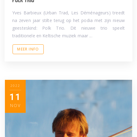
Yves Barbieux (Urban Trad, Les Déménageurs) treedt
na zeven jaar stilte terug op het podia met zijn nieuw
geesteskind: Polk Trio. Dit nieuwe trio speelt
traditionele en Keltische muziek maar ...
MEER INFO
2022
11
NOV