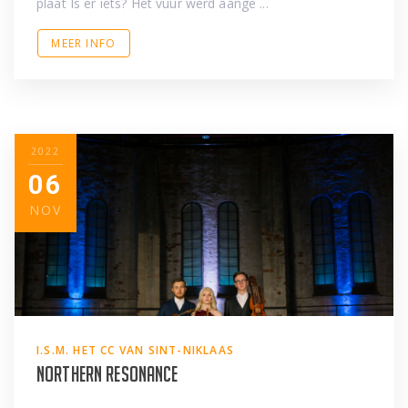
plaat Is er iets? Het vuur werd aange ...
MEER INFO
2022
06
NOV
I.S.M. HET CC VAN SINT-NIKLAAS
Northern Resonance