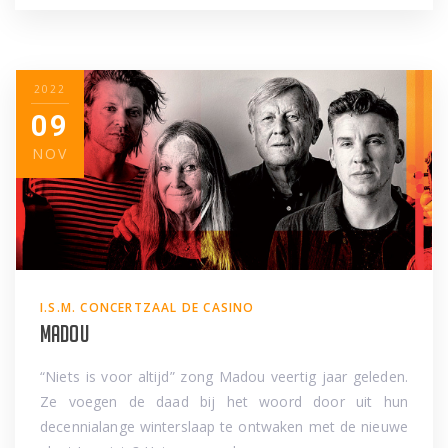
2022
09
NOV
I.S.M. CONCERTZAAL DE CASINO
Madou
“Niets is voor altijd” zong Madou veertig jaar geleden.
Ze voegen de daad bij het woord door uit hun
decennialange winterslaap te ontwaken met de nieuwe