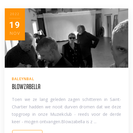
2022
19
NOV
BALEYNBAL
Blowzabella
Toen we ze lang geleden zagen schitteren in Saint-
Chartier hadden we nooit durven dromen dat we deze
topgroep in onze Muziekclub - reeds voor de derde
keer - mogen ontvangen.Blowzabella is z ...