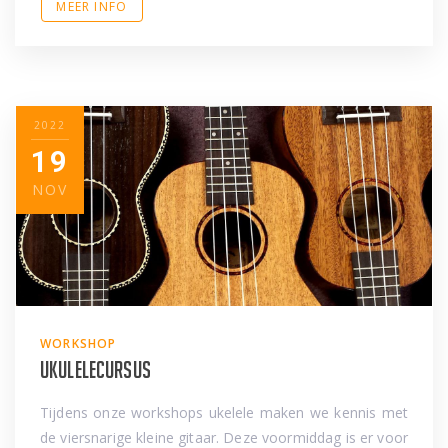
MEER INFO
2022
19
NOV
WORKSHOP
Ukulelecursus
Tijdens onze workshops ukelele maken we kennis met
de viersnarige kleine gitaar. Deze voormiddag is er voor