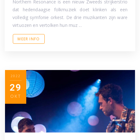
Northern Resonance is een nieuw Zweeds strijkerstrio
dat hedendaagse folkmuziek doet klinken als een
volledig symfonie orkest. De drie muzikanten zijn ware
virtuozen en vertolken hun muz ...
MEER INFO
2022
29
OKT