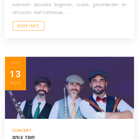
iedereen: absolute beginner, rookie, gevorderden én
virtuozen. Karl Catteeuw, ...
MEER INFO
2022
13
NOV
CONCERT
Polk Trio