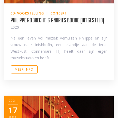
CD-VOORSTELLING | CONCERT
Philippe Robrecht & Andries Boone (uitgesteld)
2020
Na een leven vol muziek verhuizen Philippe en zijn
vrouw naar Inishbofin, een eilandje aan de Ierse
Westkust, Connemara. Hij heeft daar zijn eigen
muziekstudio en heeft ...
MEER INFO
2021
17
FEB