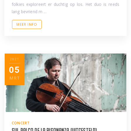
folkies exploreert er duchtig op los. Het duo is reeds
lang bevriend m ...
MEER INFO
2021
05
MRT
CONCERT
Sul palco de la risonanza (uitgesteld)