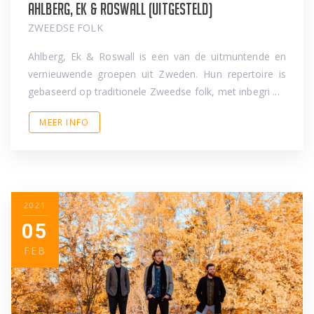
Ahlberg, Ek & Roswall (Uitgesteld)
ZWEEDSE FOLK
Ahlberg, Ek & Roswall is een van de uitmuntende en
vernieuwende groepen uit Zweden. Hun repertoire is
gebaseerd op traditionele Zweedse folk, met inbegri ...
MEER INFO
2021
05
FEB