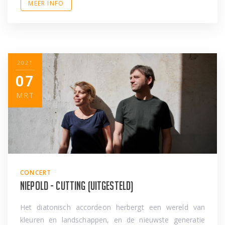
MEER INFO
2021
07
MRT
CONCERT
Niepold - Cutting (uitgesteld)
Het diatonisch accordeon herbergt een wereld van
kleuren en landschappen, en de nieuwste generatie