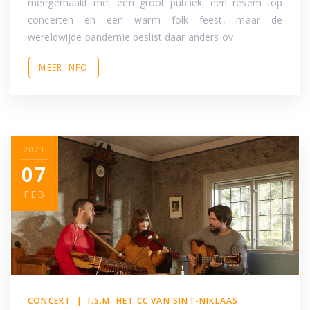
meegemaakt met een groot publiek, een resem top
concerten en een warm folk feest, maar de
wereldwijde pandemie beslist daar anders ov ...
MEER INFO
2021
07
FEB
CONCERT | I.S.M. HET CC VAN SINT-NIKLAAS