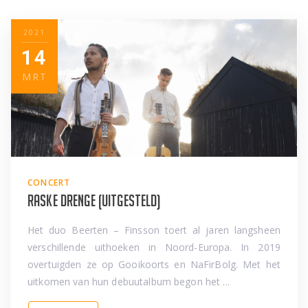
2021
14
MRT
CONCERT
Raske Drenge (uitgesteld)
Het duo Beerten – Finsson toert al jaren langsheen
verschillende uithoeken in Noord-Europa. In 2019
overtuigden ze op Gooikoorts en NaFirBolg. Met het
uitkomen van hun debuutalbum begon het ...