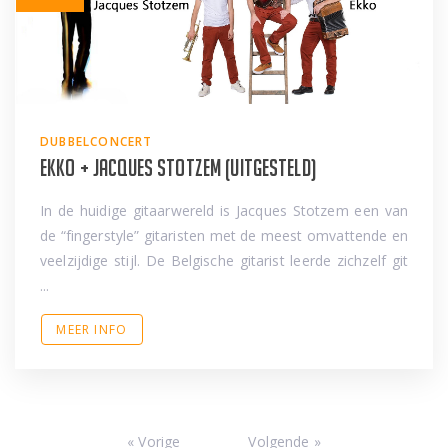
DUBBELCONCERT
Ekko + Jacques Stotzem (uitgesteld)
In de huidige gitaarwereld is Jacques Stotzem een van
de “fingerstyle” gitaristen met de meest omvattende en
veelzijdige stijl. De Belgische gitarist leerde zichzelf git
...
MEER INFO
« Vorige
Volgende »