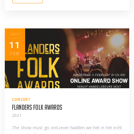
2021
11
FEB
CONCERT
Flanders Folk Awards
2021
The show must go on!Liever hadden we het in het echt