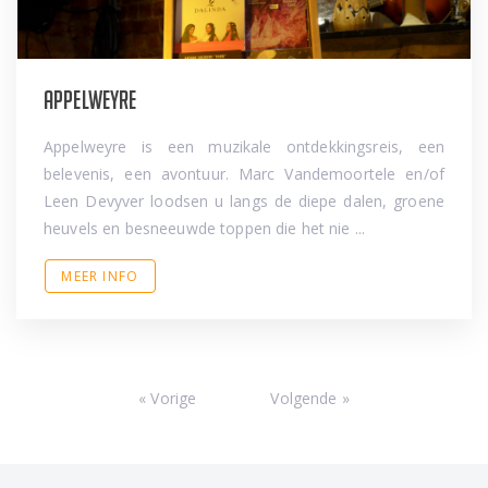
Appelweyre
Appelweyre is een muzikale ontdekkingsreis, een
belevenis, een avontuur. Marc Vandemoortele en/of
Leen Devyver loodsen u langs de diepe dalen, groene
heuvels en besneeuwde toppen die het nie ...
MEER INFO
« Vorige
Volgende »