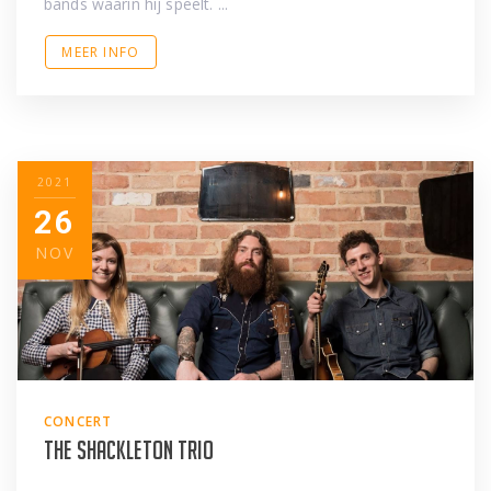
bands waarin hij speelt. ...
MEER INFO
2021
26
NOV
CONCERT
The Shackleton Trio