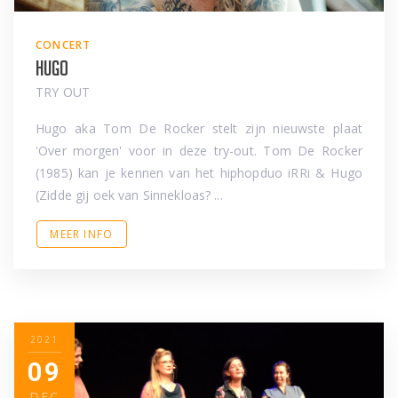
CONCERT
Hugo
TRY OUT
Hugo aka Tom De Rocker stelt zijn nieuwste plaat
'Over morgen' voor in deze try-out. Tom De Rocker
(1985) kan je kennen van het hiphopduo iRRi & Hugo
(Zidde gij oek van Sinnekloas? ...
MEER INFO
2021
09
DEC