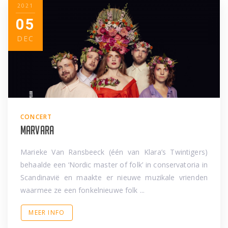
2021
05
DEC
CONCERT
Marvara
Marieke Van Ransbeeck (één van Klara’s Twintigers)
behaalde een ‘Nordic master of folk’ in conservatoria in
Scandinavië en maakte er nieuwe muzikale vrienden
waarmee ze een fonkelnieuwe folk ...
MEER INFO