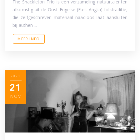
The Shackleton Trio is een verzameling natuurtalenten
afkomstig uit de Oost-Engelse (East Anglia) folktraditie,
die zelfgeschreven materiaal naadloos laat aansluiten
bij authen ...
MEER INFO
2021
21
NOV