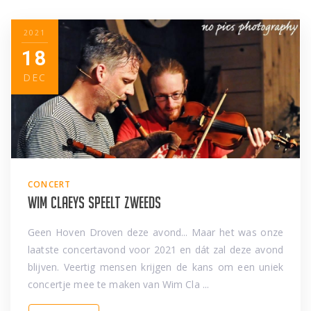
2021
18
DEC
CONCERT
Wim Claeys speelt Zweeds
Geen Hoven Droven deze avond... Maar het was onze
laatste concertavond voor 2021 en dát zal deze avond
blijven. Veertig mensen krijgen de kans om een uniek
concertje mee te maken van Wim Cla ...