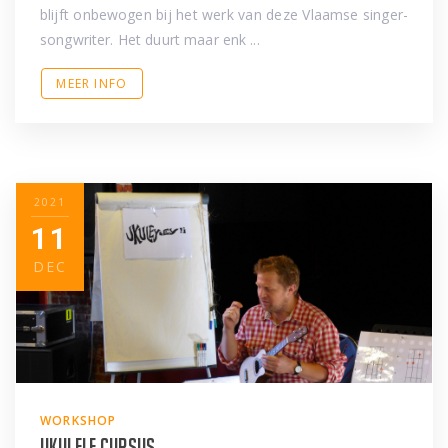
blijft onbewogen bij het werk van deze Vlaamse singer-
songwriter. Het duurt maar enk ...
MEER INFO
2021
11
DEC
WORKSHOP
Ukulele cursus