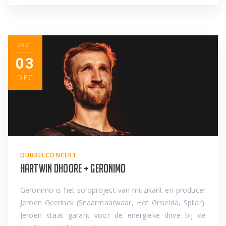
2021
03
DEC
DUBBELCONCERT
Hartwin Dhoore + Geronimo
Geronimo is het soloproject van muzikant en producer
Jeroen Geerinck (Snaarmaarwaar, Hot Griselda, Spilar).
Jeroen staat garant voor de energieke drive bij de