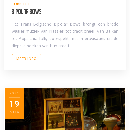
CONCERT
Bipolar Bows
Het Frans-Belgische Bipolar Bows brengt een brede
waaier muziek van klassiek tot traditioneel, van Balkan
tot Appalchia folk, doorspekt met improvisaties uit de
diepste hoeken van hun creati ...
MEER INFO
2021
19
NOV