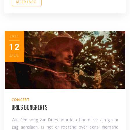
MEER INFO
2021
12
DEC
CONCERT
Dries Bongaerts
Wie één song van Dries hoorde, of hem live zijn gitaar
zag aanslaan, is het er roerend over eens: niemand