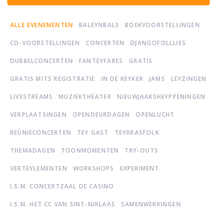
ALLE EVENEMENTEN
BALEYNBALS
BOEKVOORSTELLINGEN
CD-VOORSTELLINGEN
CONCERTEN
DJANGOFOLLLIES
DUBBELCONCERTEN
FANTEYFARES
GRATIS
GRATIS MITS REGISTRATIE
IN DE KEYKER
JAMS
LEYZINGEN
LIVESTREAMS
MUZIEKTHEATER
NIEUWJAARSHEYPPENINGEN
VERPLAATSINGEN
OPENDEURDAGEN
OPENLUCHT
REÜNIECONCERTEN
TEY GAST
TEYRRASFOLK
THEMADAGEN
TOONMOMENTEN
TRY-OUTS
VERTEYLEMENTEN
WORKSHOPS
EXPERIMENT
I.S.M. CONCERTZAAL DE CASINO
I.S.M. HET CC VAN SINT-NIKLAAS
SAMENWERKINGEN