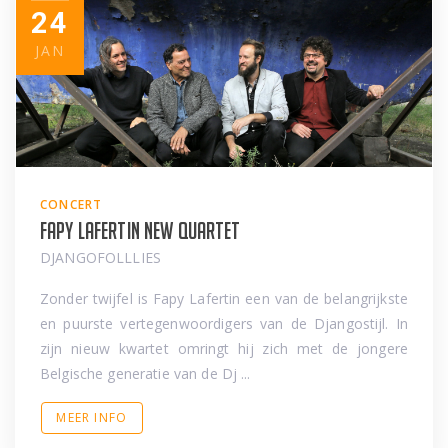
24
JAN
CONCERT
Fapy Lafertin New Quartet
DJANGOFOLLLIES
Zonder twijfel is Fapy Lafertin een van de belangrijkste
en puurste vertegenwoordigers van de Djangostijl. In
zijn nieuw kwartet omringt hij zich met de jongere
Belgische generatie van de Dj ...
MEER INFO