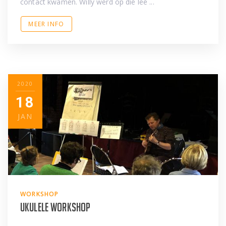
contact kwamen. Willy werd op die lee ...
MEER INFO
2020
18
JAN
WORKSHOP
Ukulele workshop