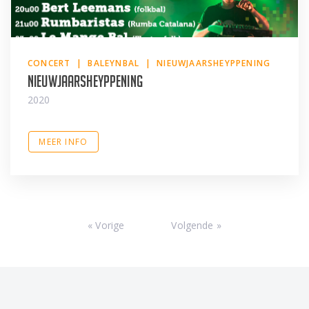
CONCERT | BALEYNBAL | NIEUWJAARSHEYPPENING
Nieuwjaarsheyppening
2020
MEER INFO
« Vorige
Volgende »