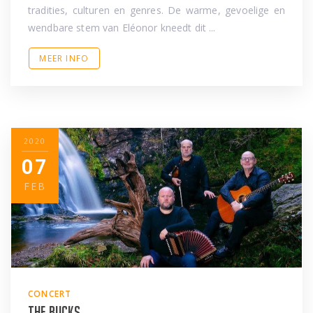
tradities, culturen en genres. De warme, gevoelige en
wendbare stem van Eléonor kneedt dit ...
MEER INFO
2020
07
FEB
CONCERT
The Bucks