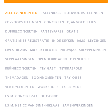
ALLE EVENEMENTEN
BALEYNBALS
BOEKVOORSTELLINGEN
CD-VOORSTELLINGEN
CONCERTEN
DJANGOFOLLLIES
DUBBELCONCERTEN
FANTEYFARES
GRATIS
GRATIS MITS REGISTRATIE
IN DE KEYKER
JAMS
LEYZINGEN
LIVESTREAMS
MUZIEKTHEATER
NIEUWJAARSHEYPPENINGEN
VERPLAATSINGEN
OPENDEURDAGEN
OPENLUCHT
REÜNIECONCERTEN
TEY GAST
TEYRRASFOLK
THEMADAGEN
TOONMOMENTEN
TRY-OUTS
VERTEYLEMENTEN
WORKSHOPS
EXPERIMENT
I.S.M. CONCERTZAAL DE CASINO
I.S.M. HET CC VAN SINT-NIKLAAS
SAMENWERKINGEN