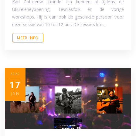
Karl Catteeuw toonde zijn kunnen al tijdens de
Ukuleleheyppening, Teyrrasfolk en de vorige
workshops. Hij is dan ook de geschikte persoon voor
deze sessie van 10 tot 12 uur. De sessies ko ...
MEER INFO
2020
17
JAN