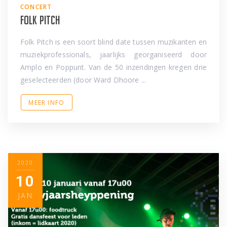
CONCERT
Folk Pitch
Folk Pitch is een soort blind date tussen muzikanten en
muziekprofessionals, jaarlijks georganiseerd door
Amplo en Poppunt. Van de 50 inzendingen kregen drie
geselecteerden (door Ward Dhoore ...
MEER INFO
2020
10
JAN