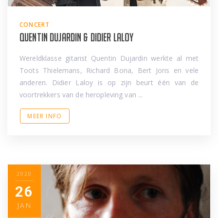
CONCERT
Quentin Dujardin & Didier Laloy
Wereldklasse gitarist Quentin Dujardin werkte al met
Toots Thielemans, Richard Bona, Bert Joris en vele
anderen. Didier Laloy is op zijn beurt één van de
voortrekkers van de heropleving van ...
MEER INFO
2020
26
JAN