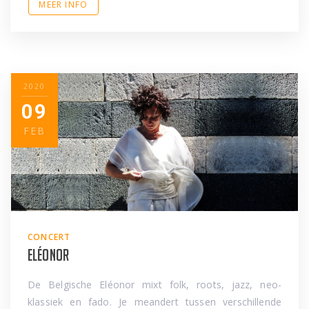
MEER INFO
2020
09
FEB
CONCERT
Eléonor
De Belgische Eléonor mixt folk, roots, jazz, neo-
klassiek en fado. Je meandert tussen verschillende